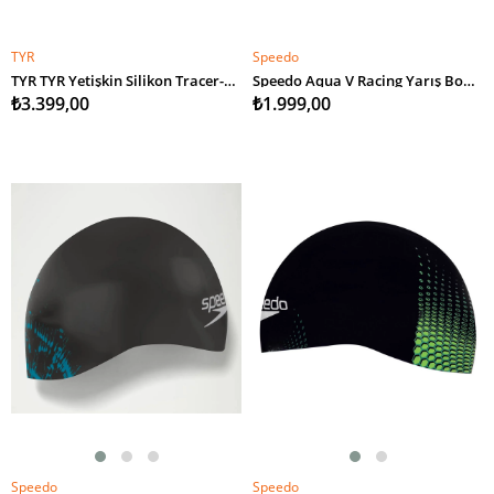
TYR
Speedo
SEPETE EKLE
SEPETE EKLE
TYR TYR Yetişkin Silikon Tracer-X Yarış Yüzücü Bonesi L
Speedo Aqua V Racing Yarış Bonesi
₺3.399,00
₺1.999,00
Speedo
Speedo